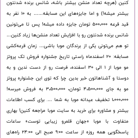
کنین (هرچه تعداد منشن بیشتر باشه، شانس برنده شدنتون
بیشتر میشه!) و اما جایزه‌های این مسابقه…… به 10 نفر به
قید قرعه 500،000 تومان جایزه داده میشه! پس تا می‌تونین
شانس برنده شدنتون رو با افزایش تعداد منشن‌ها زیاد کنین…
تو هم می‌تونی یکی از برندگان موبا باشی… زمان قرعه‌کشی
مسابقه: 20 اسفندماه راستی تاریخ جشنواره فروش تک پروتز
مو موبا از 1 الی 30 اسفنده، فرصت رو از دست ندین و به
ورود / ثبت نام
دوستا و آشناهاتون خبر بدین. چرا که توی این جشنواره پروتز
با شماره موبایل
مو به جای 4،500،000 تومان، 3،500،000 به فروش میرسه!
1،000،000 تخفیف عیدانه موبا به شما …. برای کسب اطلاعات
بیشتر و مشاوره برای خرید به سایت موبا مراجعه کنین! بهاری
متفاوت با موبا «جهان قلمرو زیبایی توست» ساعات
مرا به خاطر بسپار
پاسخگویی همه روزه از ساعت 9:00 صبح الی 24:00 راه‌های