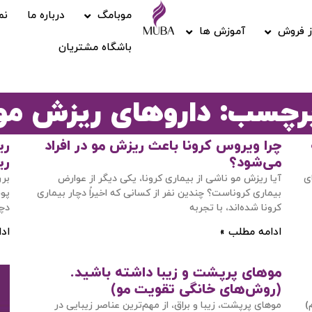
موبامگ
درباره ما
نم
 فروش
آموزش ها
باشگاه مشتریان
رچسب: داروهای ریزش مو
چرا ویروس کرونا باعث ریزش مو در افراد
می‌شود؟
ری
ی
آیا ریزش مو ناشی از بیماری کرونا، یکی دیگر از عوارض
بیماری کروناست؟ چندین نفر از کسانی که اخیراً دچار بیماری
کرونا شده‌اند، با تجربه
دچا
ادامه مطلب »
اد
موهای پرپشت و زیبا داشته باشید.
(روش‌های خانگی تقویت مو)
)
موهای پرپشت، زیبا و براق، از مهم‌ترین عناصر زیبایی در