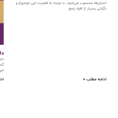
انسان‌ها محسوب می‌شود. با توجه به اهمیت این موضوع و
نگرانی بسیار از افراد راجع
دا
ورود / ثبت نام
دار
گست
می‌
با شماره موبایل
ادامه مطلب »
اد
مرا به خاطر بسپار