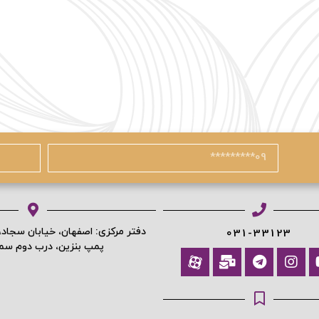
دفتر مرکزی: اصفهان، خیابان سجاد
031-33123
پمپ بنزین، درب دوم س