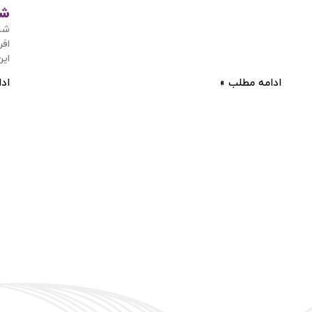
شا
شای
افر
این
ادامه مطلب »
اد
ورود / ثبت نام
با شماره موبایل
مرا به خاطر بسپار
آیا هنوز عضو نشده اید؟
ا