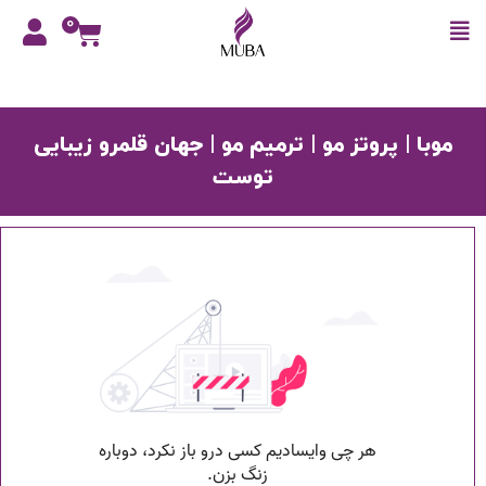
0
موبا | پروتز مو | ترمیم مو | جهان قلمرو زیبایی
توست