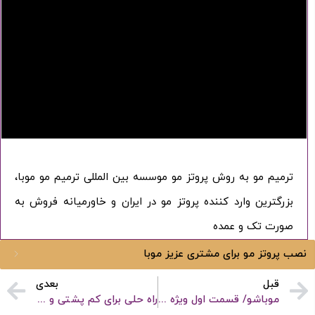
ترمیم مو به روش پروتز مو موسسه بین المللی ترمیم مو موبا،
بزرگترین وارد کننده پروتز مو در ایران و خاورمیانه فروش به
صورت تک و عمده
نصب پروتز مو برای مشتری عزیز موبا
ورود / ثبت نام
قبل
بعدی
موباشو/ قسمت اول ویژه برنامه یلدا/برنامه ای با موضوع زیبایی
راه حلی برای کم پشتی و مشکل ریزش مو _ پروتز مو موبا
با شماره موبایل