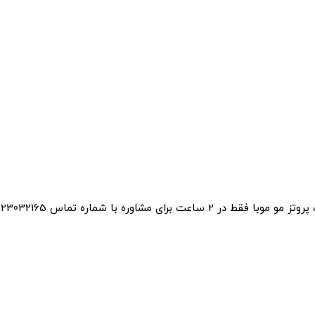
وبا فقط در 2 ساعت برای مشاوره با شماره تماس 09123032165 تماس بگیرید
ورود / ثبت نام