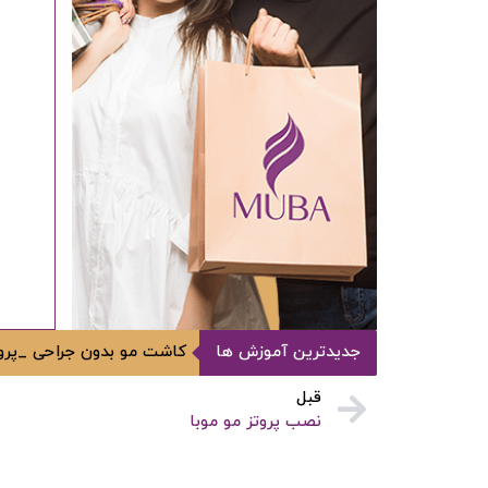
جدیدترین آموزش ها
کاشت مو بدون جراحی _پروت
قبل
نصب پروتز مو موبا