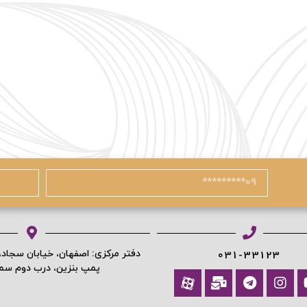
آیا هنوز عضو نشده اید؟
ا
دفتر مرکزی: اصفهان، خیابان سجاد
031-33123
پمپ بنزین، درب دوم س