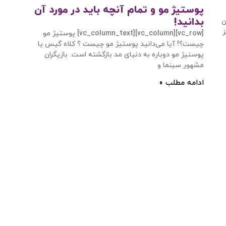
پوستیژ مو و تمام آنچه باید در مورد آن
بدانید!
ن
ز
[vc_row][vc_column][vc_column_text] پوستیژ مو
چیست؟! آیا می‌دانید پوستیژ مو چیست ؟ کلاه گیس یا
پوستیژ مو دوباره به دنیای مد بازگشته‌ است. بازیگران
مشهور سینما و
ورود / ثبت نام
ادامه مطلب »
با شماره موبایل
مرا به خاطر بسپار