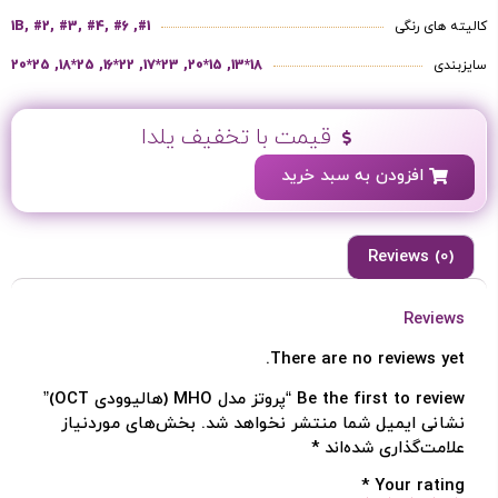
کالیته های رنگی
#1, 1B, #2, #3, #4, #6
سایزبندی
18*13, 15*20, 23*17, 22*16, 25*18, 25*20
قیمت با تخفیف یلدا
افزودن به سبد خرید
Reviews (0)
Reviews
There are no reviews yet.
Be the first to review “پروتز مدل MHO (هالیوودی OCT)”
ورود / ثبت نام
نشانی ایمیل شما منتشر نخواهد شد.
بخش‌های موردنیاز
علامت‌گذاری شده‌اند
*
با شماره موبایل
*
Your rating