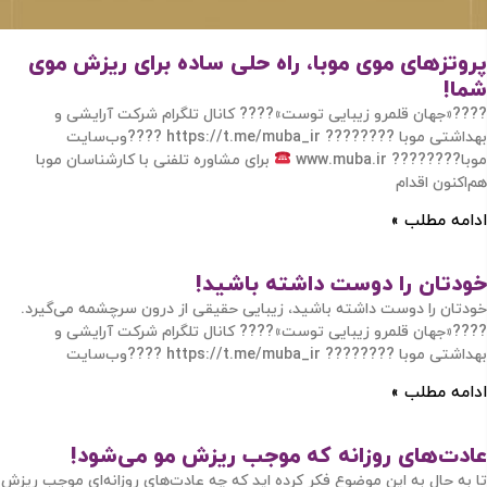
پروتزهای موی موبا، راه حلی ساده برای ریزش موی
شما!
????«جهان قلمرو زیبایی توست»???? کانال تلگرام شرکت آرایشی و
مرا به خاطر بسپار
بهداشتی موبا ???????? https://t.me/muba_ir ????وب‌سایت
موبا???????? www.muba.ir
برای مشاوره تلفنی با کارشناسان موبا
ادامه دهید
هم‌اکنون اقدام
ادامه مطلب »
آیا هنوز عضو نشده اید؟
اکنون ثبت نام کنید
خودتان را دوست داشته باشید!
خودتان را دوست داشته باشید، زیبایی حقیقی از درون سرچشمه می‌گیرد.
محافظت شده توسط
????«جهان قلمرو زیبایی توست»???? کانال تلگرام شرکت آرایشی و
بهداشتی موبا ???????? https://t.me/muba_ir ????وب‌سایت
ادامه مطلب »
عادت‌های روزانه که موجب ریزش مو می‌شود!
تا به حال به این موضوع فکر کرده اید که چه عادت‌های روزانه‌ای موجب ریزش