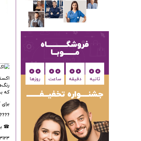
فروشگــــــــــاه
مــــــوبــا
00
00
00
00
اکستن
ثانیه
دقیقه
ساعت‌
روزها
رنگ‌‌
جشنــــواره تخفیــفـــــــ
که به
برای 
????
☎ برا
۳۱۲۳