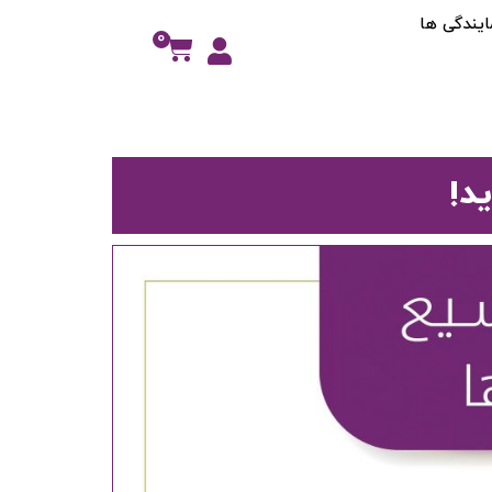
ایندگی ها
0
د!