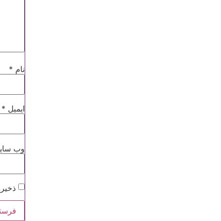
نام
*
ایمیل
*
وب‌ سای
ذخیره