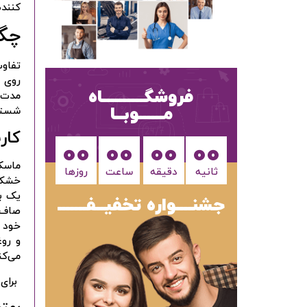
کننده
چگو
تفاو
روی 
فروشگــــــــــاه
مــــــوبــا
شستشو 
کار
00
00
00
00
ماسک 
ثانیه
دقیقه
ساعت‌
روزها
خشکی 
یک به
جشنــــواره تخفیــفـــــــ
صاف 
خود ب
و روغ
می‌کن
برای 