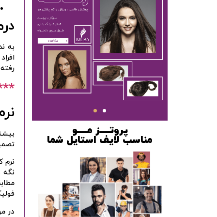
درم
به ند
افراد
رفته 
***
نرم
پروتــــز مــــو
بیشتر
مناسب لایف استایل شما
تصمیم
نرم ک
نگه د
مطاب
فولیک
در مو