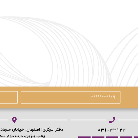
دفتر مرکزی: اصفهان، خیابان سجاد
031-33123
پمپ بنزین، درب دوم س