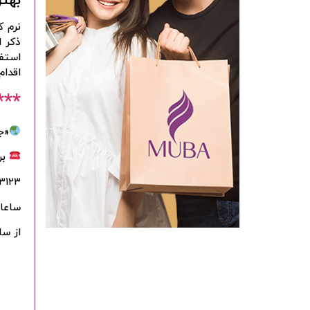
بهت
نرم ک
ذکر ا
استفا
اقدام
***
«ج
بر
۳۱۲۳
ساعات
از ساعت ۹:۰۰ 