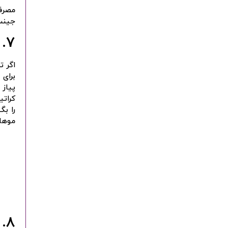
مصرف 
جینس
7. آب پیاز
اگر ت
برای 
پیاز
کراتی
موها 
8. روغن رزماری