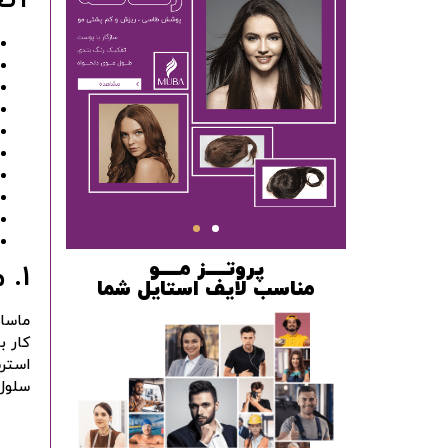
پروتــــز مــــو
1. ماساژ دادن پوست سر
مناسب لایف استایل شما
ماسا
کار ب
استر
سلول‌