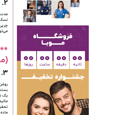
2. آلوئه‌ورا
مدت‌
تسکین
چربی 
می‌تو
فروشگــــــــــاه
مــــــوبــا
**
00
00
00
00
(م
ثانیه
دقیقه
ساعت‌
روزها
3. روغن نارگیل
جشنــــواره تخفیــفـــــــ
روغن
بسته 
یک شب
مالید
تحقی
ماده 