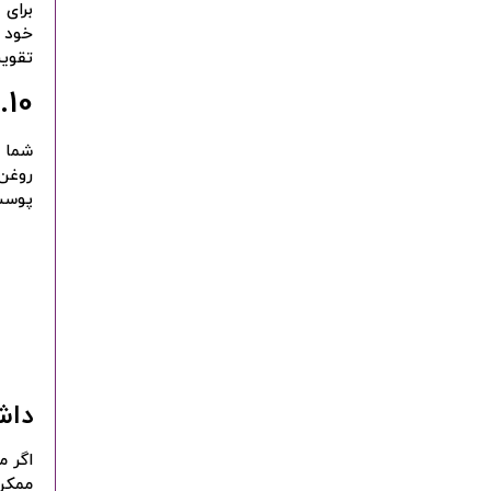
برای
خود ر
تقویت
10. لیمو
شما م
پوست 
داش
اگر م
ممکن 