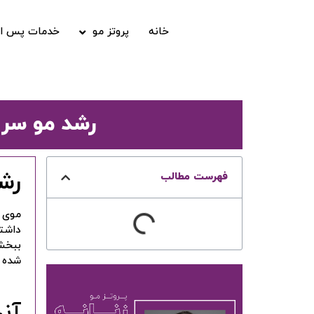
خانه
پروتز مو
خدمات پس از
رشد مو سر خود را با این 
رشد م
فهرست مطالب
موی 
داشته
ببخشی
شده آ
آنچ