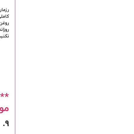
رزمار
کاملی
روغن 
روزان
نکنید
**
مو
9. روغن شمعدانی