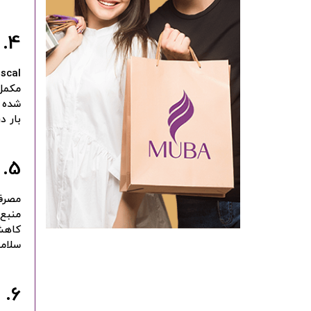
4. Viviscal
Viviscal یک مکمل
شده ا
بار د
5. روغن ماهی
مصرف 
منبع 
کاهش 
سلام
6. جینسینگ