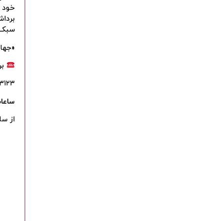
خود ت
برداش
سبک ز
«جهان
بر
۳۱۲۳
ساعا
از ساعت ۹:۰۰ 