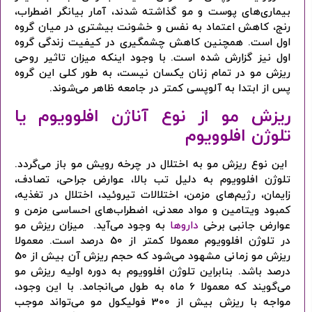
بیماری‌های پوست و مو گذاشته شدند، آمار بیانگر اضطراب،
رنج، کاهش اعتماد به نفس و خشونت بیشتری در میان گروه
اول است. همچنین کاهش چشمگیری در کیفیت زندگی گروه
اول نیز گزارش شده است. با وجود اینکه میزان تاثیر روحی
ریزش مو در تمام زنان یکسان نیست، به طور کلی این گروه
پس از ابتدا به آلوپسی کمتر در جامعه ظاهر می‌شوند.
ریزش مو از نوع آناژن افلوویوم یا
تلوژن افلوویوم
این نوع ریزش مو به اختلال در چرخه رویش مو باز می‌گردد.
تلوژن افلوویوم به دلیل تب بالا، عوارض جراحی، تصادف،
زایمان، رژیم‌های مزمن، اختلالات تیروئید، اختلال در تغذیه،
کمبود ویتامین و مواد معدنی، اضطراب‌های احساسی مزمن و
عوارض جانبی برخی‌
داروها
به وجود می‌آید. میزان ریزش مو
در تلوژن افلوویوم معمولا کمتر از 50 درصد است. معمولا
ریزش مو زمانی مشهود می‌شود که حجم ریزش آن بیش از 50
درصد باشد. بنابراین تلوژن افلوویوم به دوره اولیه ریزش مو
می‌گویند که معمولا 6 ماه به طول می‌انجامد. با این وجود،
مواجه با ریزش بیش از 300 فولیکول مو می‌تواند موجب