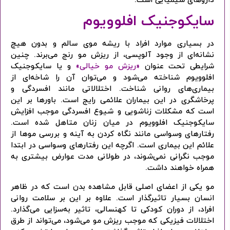
داروهای شیمیایی است.
سایکوجنیک افلوویوم
مرا به خاطر بسپار
در بسیاری موارد افراد با ریشه موی سالم و بدون هیچ
ادامه دهید
نشانه‌ای از وجود آلوپسی، از ریزش مو رنج می‌برند. چنین
شرایطی تحت عنوان
«ریزش مو خیالی»
و یا سایکوجنیک
افلوویوم شناخته می‌شود و می‌توان آن را شاخه‌ای از
آیا هنوز عضو نشده اید؟
بیماری‌های روانی شناخت. اختلالاتی مانند افسردگی و
اکنون ثبت نام کنید
پرخاشگری در این بیماران علائمی رایج است. باورها بر این
است که مشکلات زناشویی و شیوع افسردگی موجب افزایش
محافظت شده توسط
سایکوجنیک افلوویوم در میان زنان متاهل شده است.
رفتارهای وسواسی مانند نگاه کردن به آینه و بررسی موها از
علائم این بیماری است. اگرچه این رفتارهای وسواسی در ابتدا
موجب نگرانی نمی‌شوند، در طولانی مدت عوارض بیشتری به
همراه خواهند داشت.
مو یکی از اعضای اصلی قابل مشاهده بدن است که در ظاهر
انسان بسیار تاثیرگذار است. علاوه بر این بر سلامت روانی
افراد، از دوران کودکی تا کهنسالی، تاثیر به‌سزایی می‌گذارد.
اختلالات فیزیکی که موجب ریزش مو می‌شود، می‌تواند از طرق