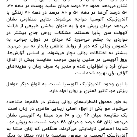
نشان می‌دهد حدود 30 درصد مردان سفید پوست در دهه 30،
50 درصد آن‌ها در دهه 50 و 80 درصد در دهه 70 زندگی با
آندروژنیک آلوسیا مواجه می‌شوند. نتایج متفاوتی نشان
می‌دهد مردان ریزش مو را به عنوان بخشی‌ طبیعی از فرآیند
کهولت سن پذیرا هستند. مشکلات روحی جدی بیشتر در
مواردی به چشم می‌خورد که مردان در دوران جوانی، به
خصوص زمانی که دور از روابط عاطفی پایدار به سر می‌برند،
بیشتر به اختلالات روانی دچار می‌شوند. بر اساس گزارش‌ها،
بروز آلوپسی در سنین پایین موجب مقایسه بیش از اندازه
میان فرد و اطرافیان شده و منجر به صرف زمان و هزینه‌های
گزافی برای بهبود شده است.
با این وجود، آندروژنیک آلوپسیا نسبت به انواع دیگر عوامل
ریزش مو، تاثیر کمتری بر روان افراد دارد.
به طور معمول اضطراب‌های روانی بیشتر در خانم‌ها مشاهده
می‌شود. مو یکی از اجزاء اصلی زیبایی ظاهری در زنان است.
یک مقایسه میان 96 زن و 60 مرد مبتلا به آلوپسی نشان
می‌دهد زنان 52 درصد و مردان 28 درصد نسبت به ریزش مو ،
شدیدا احساس نارضایتی می‌کردند. هنگامی که زنان مبتلا به
آندروژنیک آلوپسی در معرض مقایسه با زنان مبتلا به دیگر